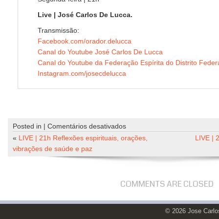
Live | José Carlos De Lucca.
Transmissão:
Facebook.com/orador.delucca
Canal do Youtube José Carlos De Lucca
Canal do Youtube da Federação Espírita do Distrito Feder
Instagram.com/josecdelucca
em
Posted in |
Comentários desativados
LIVE
«
LIVE | 21h Reflexões espirituais, orações,
LIVE | 
|
vibrações de saúde e paz
21h
Reflexões
espirituais,
COMMENTS ARE CLOSED
orações,
vibrações
© 2026 Jose Carl
de