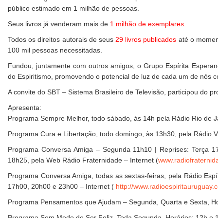
público estimado em 1 milhão de pessoas.
Seus livros já venderam mais de
1 milhão de exemplares.
Todos os direitos autorais de seus
29 livros publicados
até o moment
100 mil pessoas necessitadas.
Fundou, juntamente com outros amigos, o Grupo Espírita Esperan
do Espiritismo, promovendo o potencial de luz de cada um de nós 
A convite do SBT – Sistema Brasileiro de Televisão, participou do 
Apresenta:
Programa Sempre Melhor, todo sábado, às 14h pela Rádio Rio de J
Programa Cura e Libertação, todo domingo, às 13h30, pela Rádio V
Programa Conversa Amiga – Segunda 11h10 | Reprises: Terça 1
18h25, pela Web Rádio Fraternidade – Internet (
www.radiofraternid
Programa Conversa Amiga, todas as sextas-feiras, pela Rádio Espí
17h00, 20h00 e 23h00 – Internet (
http://www.radioespiritauruguay.
Programa Pensamentos que Ajudam – Segunda, Quarta e Sexta, Horár
Programa Sem Medo de Ser Feliz, Toda Segunda, Horários: 12h e 18