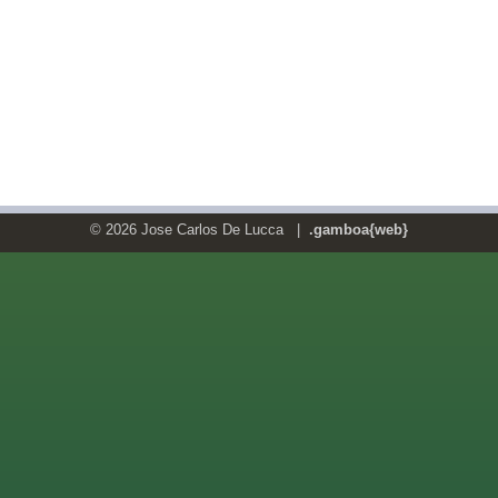
© 2026 Jose Carlos De Lucca |
.gamboa{web}