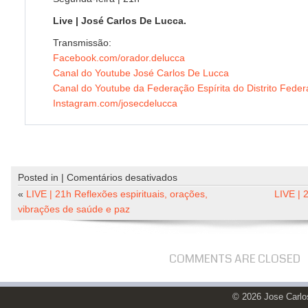
Live | José Carlos De Lucca.
Transmissão:
Facebook.com/orador.delucca
Canal do Youtube José Carlos De Lucca
Canal do Youtube da Federação Espírita do Distrito Feder
Instagram.com/josecdelucca
em
Posted in |
Comentários desativados
LIVE
«
LIVE | 21h Reflexões espirituais, orações,
LIVE | 
|
vibrações de saúde e paz
21h
Reflexões
espirituais,
COMMENTS ARE CLOSED
orações,
vibrações
© 2026 Jose Carl
de