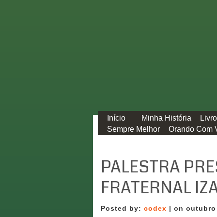
Início
Minha História
Livr
Sempre Melhor
Orando Com 
PALESTRA PRE
FRATERNAL IZA
Posted by:
codex
| on outubro