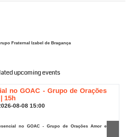
Grupo Fraternal Izabel de Bragança
lated upcoming events
cial no GOAC - Grupo de Orações
P
| 15h
B
2026-08-08 15:00
20
Do
resencial no GOAC - Grupo de Orações Amor e
15
Me