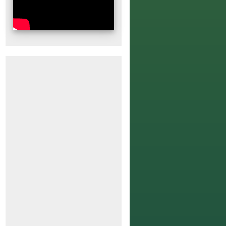
alestra Presencial no GEBEM - Grupo Espíri
ezerra de Menezes | 16h
26-08-15 16:00 - 2026-08-15 16:00
mingo | 16h
 Agosto | Palestra Presencial no GEBEM - Grupo Espírita Dr. B
nezes.