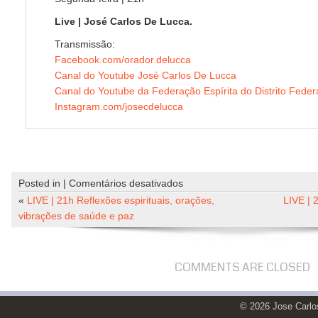
Live | José Carlos De Lucca.
Transmissão:
Facebook.com/orador.delucca
Canal do Youtube José Carlos De Lucca
Canal do Youtube da Federação Espírita do Distrito Feder
Instagram.com/josecdelucca
em
Posted in |
Comentários desativados
LIVE
«
LIVE | 21h Reflexões espirituais, orações,
LIVE | 
|
vibrações de saúde e paz
21h
Reflexões
espirituais,
COMMENTS ARE CLOSED
orações,
vibrações
© 2026 Jose Carl
de